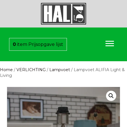
0
item
Prijsopgave lijst
Home
/
VERLICHTING
/
Lampvoet
/ Lampvoet ALIFIA Light &
Living