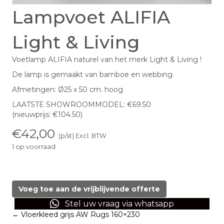
Lampvoet ALIFIA
Light & Living
Voetlamp ALIFIA naturel van het merk Light & Living !
De lamp is gemaakt van bamboe en webbing.
Afmetingen: Ø25 x 50 cm. hoog
LAATSTE SHOWROOMMODEL: €69.50
(nieuwprijs: €104.50)
€
42,00
(p/st) Excl. BTW
1 op voorraad
Lampvoet
ALIFIA
Light
Voeg toe aan de vrijblijvende offerte
&
Stel uw vraag via whatsapp
Living
Posts
← Vloerkleed grijs AW Rugs 160×230
aantal