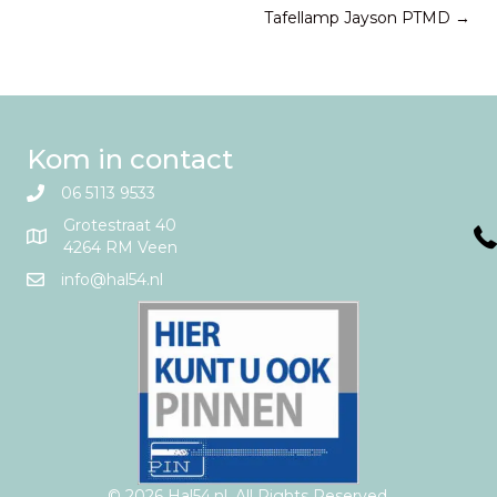
Tafellamp Jayson PTMD →
navigation
Kom in contact
06 5113 9533
Grotestraat 40
4264 RM Veen
info@hal54.nl
© 2026 Hal54.nl. All Rights Reserved.