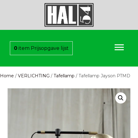
0
item
Prijsopgave lijst
Home
/
VERLICHTING
/
Tafellamp
/ Tafellamp Jayson PTMD