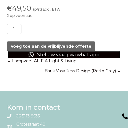
€
49,50
(p/st) Excl. BTW
2 op voorraad
Tafellamp
Jayson
PTMD
aantal
Voeg toe aan de vrijblijvende offerte
Stel uw vraag via whatsapp
Posts
← Lampvoet ALIFIA Light & Living
Bank Vasa Jess Design (Porto Grey) →
navigation
Kom in contact
06 5113 9533
Grotestraat 40