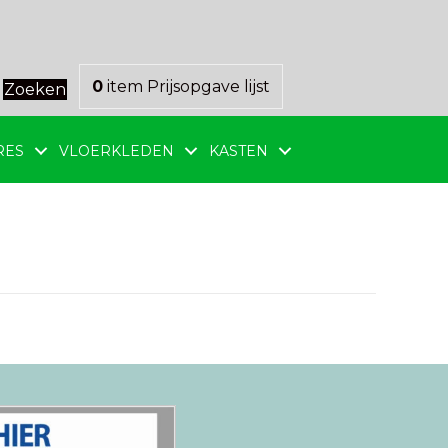
0
item
Prijsopgave lijst
Zoeken
RES
VLOERKLEDEN
KASTEN