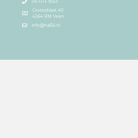
06 5113 9533
Grotestraat 40
4264 RM Veen
info@hal54.nl