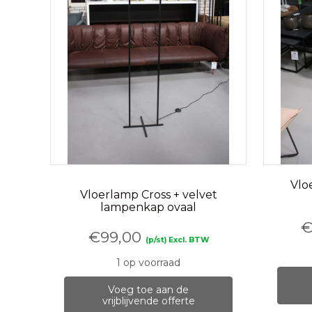
Vlo
Vloerlamp Cross + velvet
lampenkap ovaal
€
99,00
(p/st) Excl. BTW
1 op voorraad
Voeg toe aan de
vrijblijvende offerte