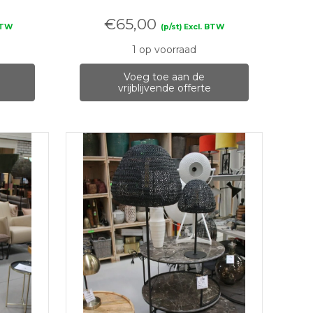
€
65,00
 BTW
(p/st) Excl. BTW
1 op voorraad
Voeg toe aan de
vrijblijvende offerte