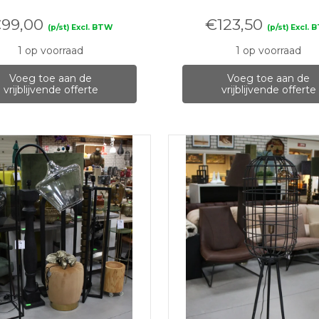
€
99,00
€
123,50
(p/st) Excl. BTW
(p/st) Excl.
1 op voorraad
1 op voorraad
Voeg toe aan de
Voeg toe aan de
vrijblijvende offerte
vrijblijvende offerte