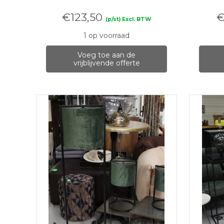
€
123,50
(p/st) Excl. BTW
1 op voorraad
Voeg toe aan de
vrijblijvende offerte