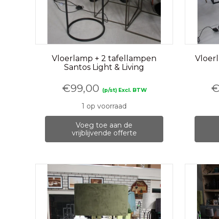
Vloerlamp + 2 tafellampen
Vloer
Santos Light & Living
€
99,00
(p/st) Excl. BTW
1 op voorraad
Voeg toe aan de
vrijblijvende offerte