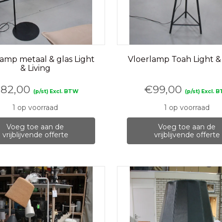
lamp metaal & glas Light
Vloerlamp Toah Light & 
& Living
€
82,00
€
99,00
(p/st) Excl. BTW
(p/st) Excl. 
1 op voorraad
1 op voorraad
Voeg toe aan de
Voeg toe aan de
vrijblijvende offerte
vrijblijvende offerte