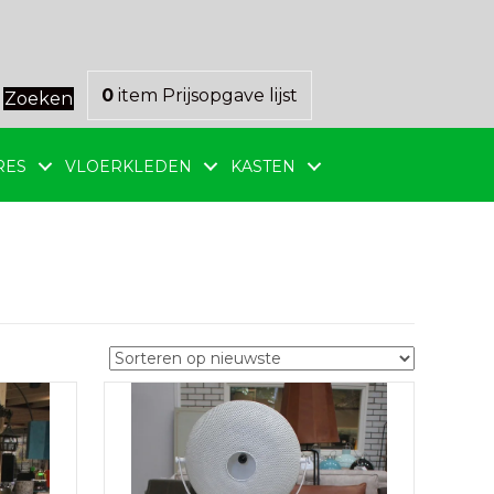
0
item
Prijsopgave lijst
Zoeken
RES
VLOERKLEDEN
KASTEN