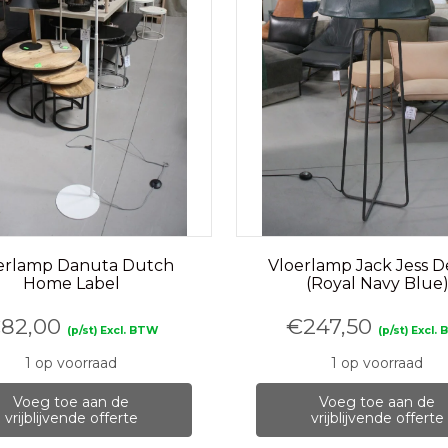
erlamp Danuta Dutch
Vloerlamp Jack Jess D
Home Label
(Royal Navy Blue
€
82,00
€
247,50
(p/st) Excl. BTW
(p/st) Excl.
1 op voorraad
1 op voorraad
Voeg toe aan de
Voeg toe aan de
vrijblijvende offerte
vrijblijvende offerte