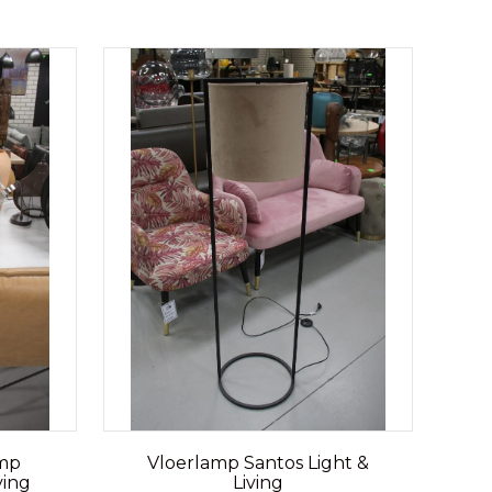
amp
Vloerlamp Santos Light &
ving
Living