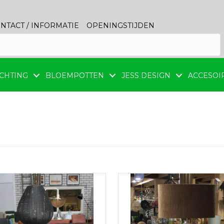
NTACT / INFORMATIE
OPENINGSTIJDEN
CHTING
BLOEMPOTTEN
JESS DESIGN
ACCESOI
orteerd
uwste