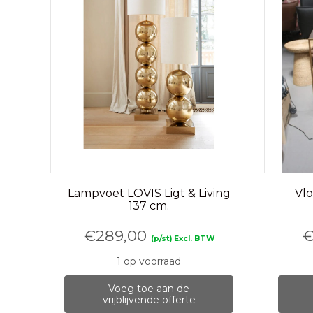
Lampvoet LOVIS Ligt & Living
Vl
137 cm.
€
289,00
(p/st) Excl. BTW
1 op voorraad
Voeg toe aan de
vrijblijvende offerte