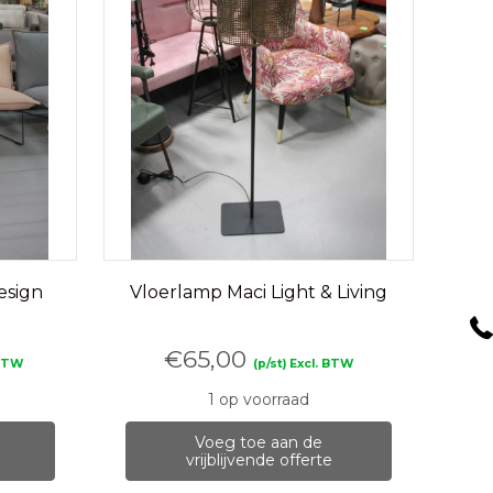
esign
Vloerlamp Maci Light & Living
)
€
65,00
 BTW
(p/st) Excl. BTW
1 op voorraad
Voeg toe aan de
vrijblijvende offerte