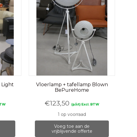
 Light
Vloerlamp + tafellamp Blown
BePureHome
€
123,50
 BTW
(p/st) Excl. BTW
1 op voorraad
Voeg toe aan de
vrijblijvende offerte