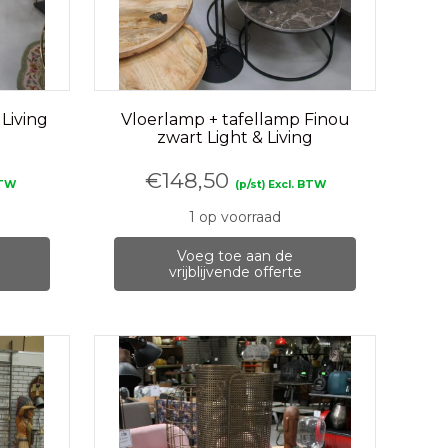
Living
Vloerlamp + tafellamp Finou
zwart Light & Living
€
148,50
BTW
(p/st) Excl. BTW
1 op voorraad
Voeg toe aan de
vrijblijvende offerte