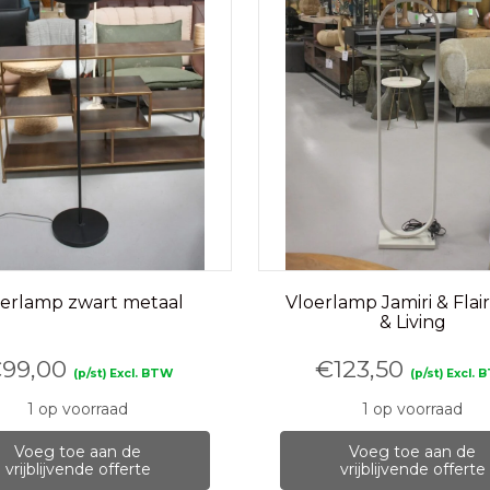
oerlamp zwart metaal
Vloerlamp Jamiri & Flair
& Living
€
99,00
€
123,50
(p/st) Excl. BTW
(p/st) Excl.
1 op voorraad
1 op voorraad
Voeg toe aan de
Voeg toe aan de
vrijblijvende offerte
vrijblijvende offerte