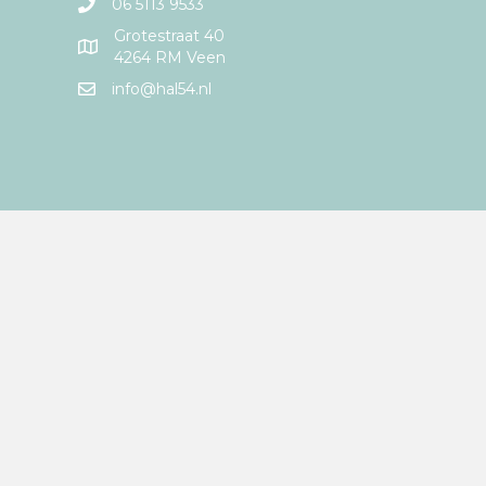
06 5113 9533
Grotestraat 40
4264 RM Veen
info@hal54.nl