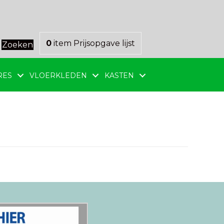
0
item
Prijsopgave lijst
Zoeken
RES
VLOERKLEDEN
KASTEN