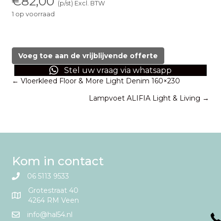
€
82,00
(p/st) Excl. BTW
1 op voorraad
Vloerkleed
grijs
AW
Voeg toe aan de vrijblijvende offerte
Rugs
Stel uw vraag via whatsapp
160x230
Posts
← Vloerkleed Floor & More Light Denim 160×230
aantal
Lampvoet ALIFIA Light & Living →
navigation
Kom in contact
06 5113 9533
Grotestraat 40
4264 RM Veen
info@hal54.nl