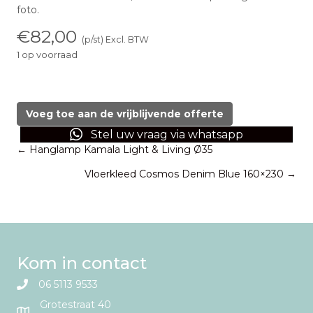
foto.
€
82,00
(p/st) Excl. BTW
1 op voorraad
Vloerkleed
Gala
Shaggy
Voeg toe aan de vrijblijvende offerte
beige
Stel uw vraag via whatsapp
200x290
Posts
← Hanglamp Kamala Light & Living Ø35
aantal
Vloerkleed Cosmos Denim Blue 160×230 →
navigation
Kom in contact
06 5113 9533
Grotestraat 40