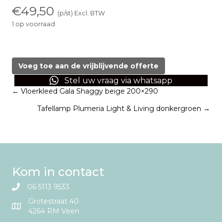
€
49,50
(p/st) Excl. BTW
1 op voorraad
Vloerkleed
Cosmos
Denim
Voeg toe aan de vrijblijvende offerte
Blue
Stel uw vraag via whatsapp
160x230
Posts
← Vloerkleed Gala Shaggy beige 200×290
aantal
Tafellamp Plumeria Light & Living donkergroen →
navigation
Kom in contact
06 5113 9533
Grotestraat 40
4264 RM Veen