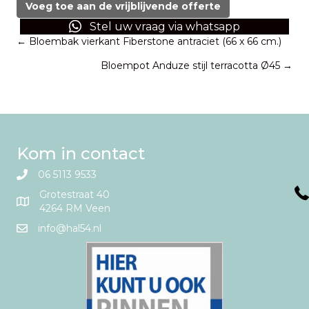
bijzettafel
Voeg toe aan de vrijblijvende offerte
/
Stel uw vraag via whatsapp
krukje
Posts
← Bloembak vierkant Fiberstone antraciet (66 x 66 cm.)
aantal
Bloempot Anduze stijl terracotta Ø45 →
navigation
Kom in contact
06 5113 9533
Grotestraat 40
4264 RM Veen
info@hal54.nl