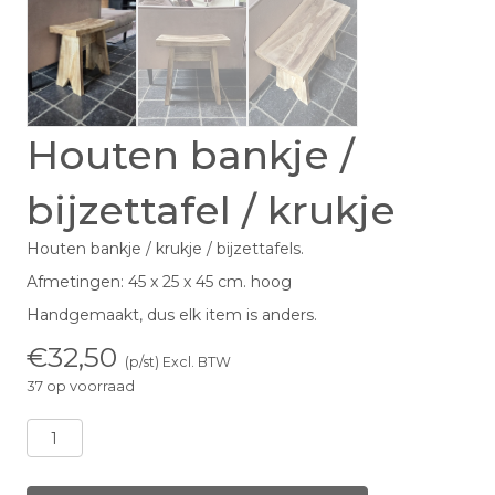
Houten bankje /
bijzettafel / krukje
Houten bankje / krukje / bijzettafels.
Afmetingen: 45 x 25 x 45 cm. hoog
Handgemaakt, dus elk item is anders.
€
32,50
(p/st) Excl. BTW
37 op voorraad
Houten
bankje
/