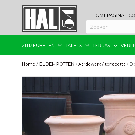
HOMEPAGINA
CO
ZITMEUBELEN
TAFELS
TERRAS
VERLI
Home
/
BLOEMPOTTEN
/
Aardewerk / terracotta
/ Bl