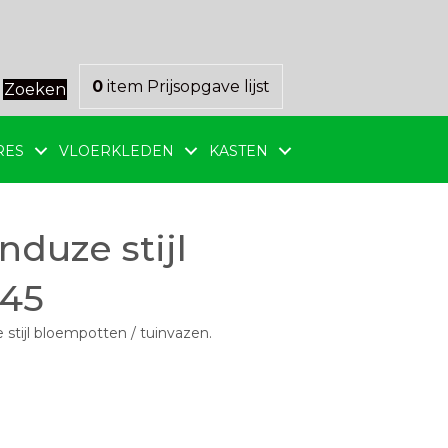
0
item
Prijsopgave lijst
Zoeken
RES
VLOERKLEDEN
KASTEN
duze stijl
Ø45
stijl bloempotten / tuinvazen.