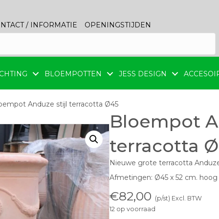
NTACT / INFORMATIE
OPENINGSTIJDEN
CHTING
BLOEMPOTTEN
JESS DESIGN
ACCESOI
oempot Anduze stijl terracotta Ø45
Bloempot An
terracotta 
Nieuwe grote terracotta Anduze 
Afmetingen: Ø45 x 52 cm. hoog
€
82,00
(p/st) Excl. BTW
12 op voorraad