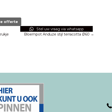
de offerte
Stel uw vraag via whatsapp
krukje
Bloempot Anduze stijl terracotta Ø60 →