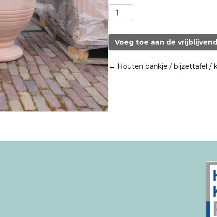
Bloempot
Anduze
stijl
terracotta
Voeg toe aan de vrijblijven
Ø45
aantal
Posts
← Houten bankje / bijzettafel / 
navigation