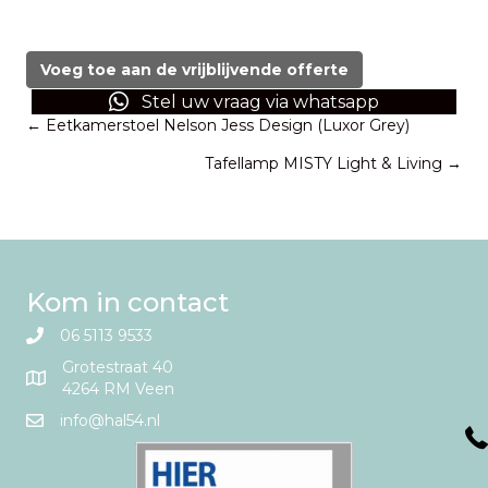
Eettafel
acaciahout
200x100
Voeg toe aan de vrijblijvende offerte
aantal
Stel uw vraag via whatsapp
Posts
← Eetkamerstoel Nelson Jess Design (Luxor Grey)
Tafellamp MISTY Light & Living →
navigation
Kom in contact
06 5113 9533
Grotestraat 40
4264 RM Veen
info@hal54.nl