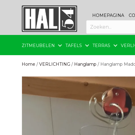
HOMEPAGINA
CO
ZITMEUBELEN
TAFELS
TERRAS
VERLI
Home
/
VERLICHTING
/
Hanglamp
/ Hanglamp Maddo