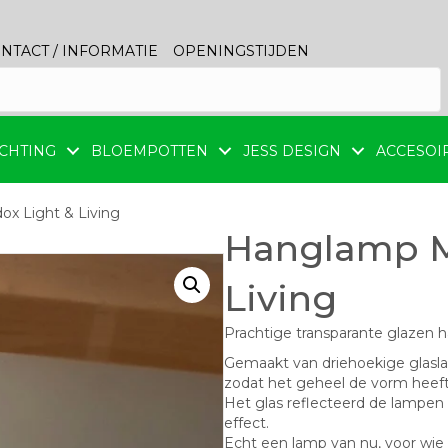
NTACT / INFORMATIE
OPENINGSTIJDEN
CHTING
BLOEMPOTTEN
JESS DESIGN
ACCESOI
x Light & Living
Hanglamp M
Living
Prachtige transparante glazen 
Gemaakt van driehoekige glasla
zodat het geheel de vorm hee
Het glas reflecteerd de lampen d
effect.
Echt een lamp van nu, voor wie ee