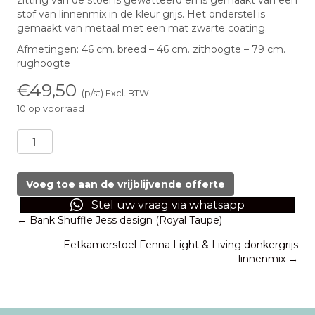
zitting van de stoel is gewatteerd en is gemaakt van een
stof van linnenmix in de kleur grijs. Het onderstel is
gemaakt van metaal met een mat zwarte coating.
Afmetingen: 46 cm. breed – 46 cm. zithoogte – 79 cm.
rughoogte
€
49,50
(p/st) Excl. BTW
10 op voorraad
Eetkamerstoel
Fenna
Light
&
Voeg toe aan de vrijblijvende offerte
Living
Stel uw vraag via whatsapp
grijs
Posts
← Bank Shuffle Jess design (Royal Taupe)
linnenmix
aantal
Eetkamerstoel Fenna Light & Living donkergrijs
navigation
linnenmix →