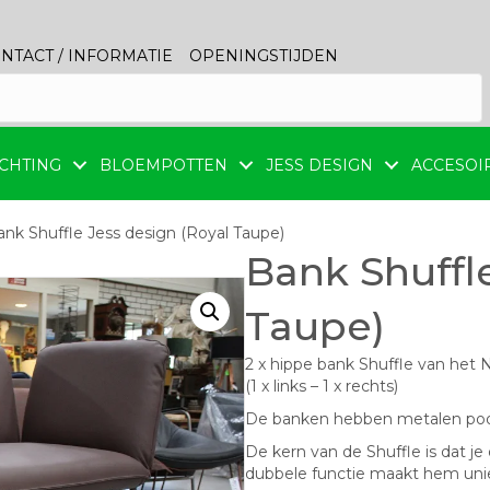
NTACT / INFORMATIE
OPENINGSTIJDEN
CHTING
BLOEMPOTTEN
JESS DESIGN
ACCESOI
ank Shuffle Jess design (Royal Taupe)
Bank Shuffl
Taupe)
2 x hippe bank Shuffle van het 
(1 x links – 1 x rechts)
De banken hebben metalen pootj
De kern van de Shuffle is dat j
dubbele functie maakt hem uni