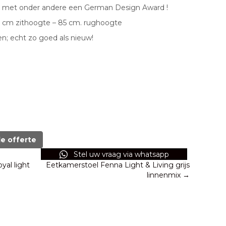
nd met onder andere een German Design Award !
0 cm zithoogte – 85 cm. rughoogte
; echt zo goed als nieuw!
de offerte
Stel uw vraag via whatsapp
yal light
Eetkamerstoel Fenna Light & Living grijs
linnenmix →