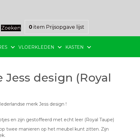
0
item
Prijsopgave lijst
Zoeken
RES
VLOERKLEDEN
KASTEN
e Jess design (Royal
Nederlandse merk Jess design !
es en zijn gestoffeerd met echt leer (Royal Taupe)
e op twee manieren op het meubel kunt zitten. Zijn
ek.