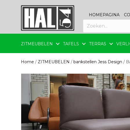
HOMEPAGINA
CO
ZITMEUBELEN
TAFELS
TERRAS
VERLI
Home
/
ZITMEUBELEN
/
bankstellen Jess Design
/ B