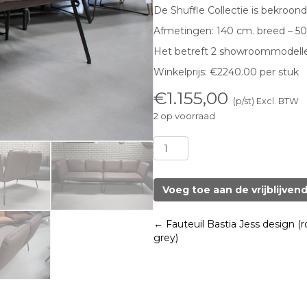
De Shuffle Collectie is bekroo
Afmetingen: 140 cm. breed – 5
Het betreft 2 showroommodellen
Winkelprijs: €2240.00 per stuk
€
1.155,00
(p/st) Excl. BTW
2 op voorraad
Bank
Shuffle
Jess
design
Voeg toe aan de vrijblijven
(Royal
Taupe)
Posts
← Fauteuil Bastia Jess design (ro
aantal
grey)
navigation