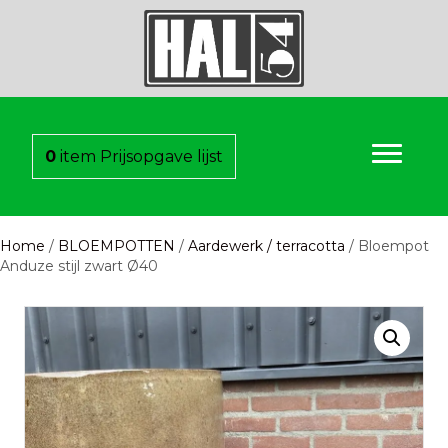
0
item
Prijsopgave lijst
Home
/
BLOEMPOTTEN
/
Aardewerk / terracotta
/ Bloempot
Anduze stijl zwart Ø40