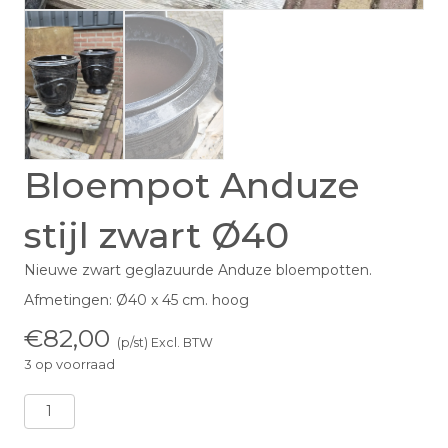
Bloempot Anduze
stijl zwart Ø40
Nieuwe zwart geglazuurde Anduze bloempotten.
Afmetingen: Ø40 x 45 cm. hoog
€
82,00
(p/st) Excl. BTW
3 op voorraad
Bloempot
Anduze
stijl