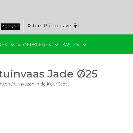
0
item
Prijsopgave lijst
Zoeken
RES
VLOERKLEDEN
KASTEN
tuinvaas Jade Ø25
ten / tuinvazen in de kleur Jade.