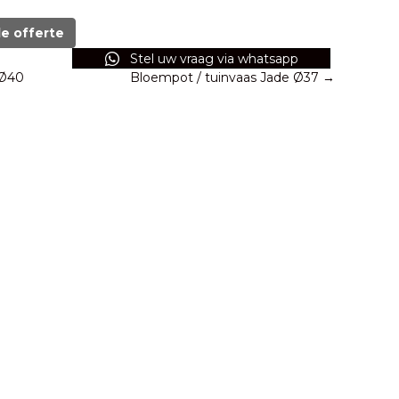
de offerte
Stel uw vraag via whatsapp
 Ø40
Bloempot / tuinvaas Jade Ø37 →