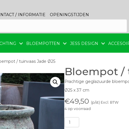
NTACT / INFORMATIE
OPENINGSTIJDEN
CHTING
BLOEMPOTTEN
JESS DESIGN
ACCESOI
oempot / tuinvaas Jade Ø25
Bloempot / 
Prachtige geglazuurde bloempot
Ø25 x 37 cm
€
49,50
(p/st) Excl. BTW
4 op voorraad
Bloempot
/