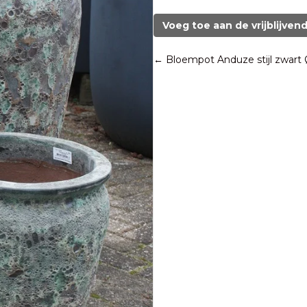
tuinvaas
Jade
Voeg toe aan de vrijblijven
Ø25
aantal
Posts
← Bloempot Anduze stijl zwart
navigation