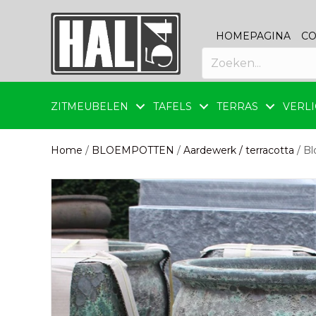
HOMEPAGINA
CO
ZITMEUBELEN
TAFELS
TERRAS
VERLI
Home
/
BLOEMPOTTEN
/
Aardewerk / terracotta
/ Bl