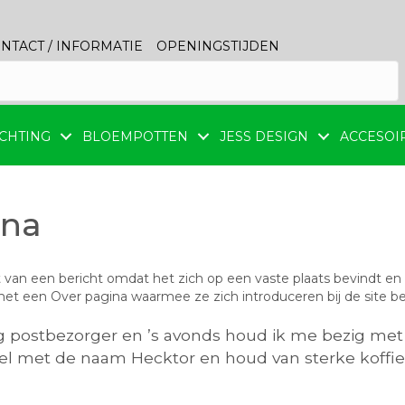
NTACT / INFORMATIE
OPENINGSTIJDEN
CHTING
BLOEMPOTTEN
JESS DESIGN
ACCESOI
ina
t van een bericht omdat het zich op een vaste plaats bevindt en 
 een Over pagina waarmee ze zich introduceren bij de site bezoe
ag postbezorger en ’s avonds houd ik me bezig met 
l met de naam Hecktor en houd van sterke koffie