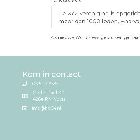
…of iets als dit:
De XYZ vereniging is opgerich
meer dan 1000 leden, waarvan
Als nieuwe WordPress gebruiker, ga naa
Kom in contact
06 5113 9533
Grotestraat 40
4264 RM Veen
info@hal54.nl