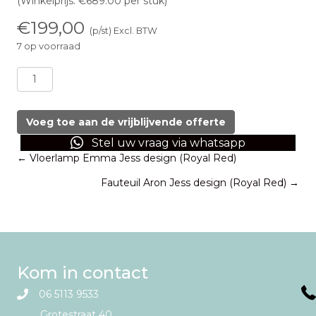
(Winkelprijs: €689.00 per stuk)
€
199,00
(p/st) Excl. BTW
7 op voorraad
Vloerlamp
Emma
Jess
design
Voeg toe aan de vrijblijvende offerte
(Royal
Stel uw vraag via whatsapp
Ice
Posts
← Vloerlamp Emma Jess design (Royal Red)
Blue)
aantal
Fauteuil Aron Jess design (Royal Red) →
navigation
Kom in contact
06 5113 9533
Grotestraat 40