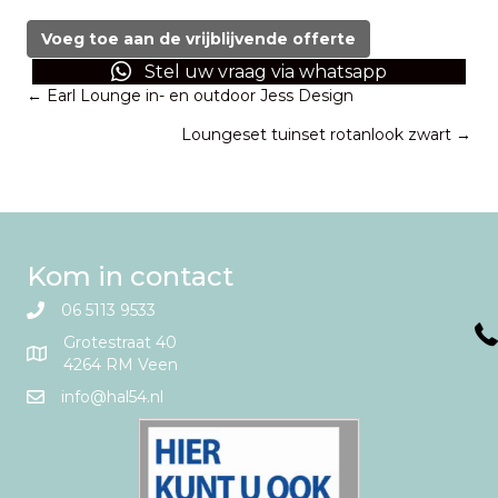
Yarah
donkergrijs
Voeg toe aan de vrijblijvende offerte
Lifa
Stel uw vraag via whatsapp
Living
Posts
← Earl Lounge in- en outdoor Jess Design
160x230
aantal
Loungeset tuinset rotanlook zwart →
navigation
Kom in contact
06 5113 9533
Grotestraat 40
4264 RM Veen
info@hal54.nl