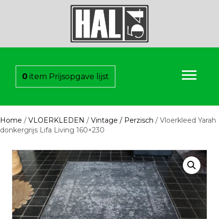
0
item
Prijsopgave lijst
Home
/
VLOERKLEDEN
/
Vintage / Perzisch
/ Vloerkleed Yarah
donkergrijs Lifa Living 160×230