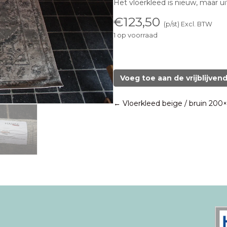
Het vloerkleed is nieuw, maar ui
€
123,50
(p/st) Excl. BTW
1 op voorraad
Vloerkleed
Terrain
Hanse
Voeg toe aan de vrijblijven
Home
200x280
Posts
← Vloerkleed beige / bruin 200
aantal
navigation