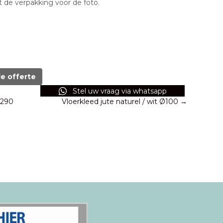
t de verpakking voor de foto.
de offerte
Stel uw vraag via whatsapp
×290
Vloerkleed jute naturel / wit Ø100 →