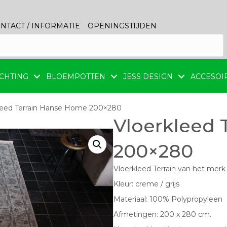
NTACT / INFORMATIE
OPENINGSTIJDEN
CHTING
BLOEMPOTTEN
JESS DESIGN
ACCESOI
leed Terrain Hanse Home 200×280
Vloerkleed 
200×280
Vloerkleed Terrain van het me
Kleur: creme / grijs
Materiaal: 100% Polypropyleen
Afmetingen: 200 x 280 cm.