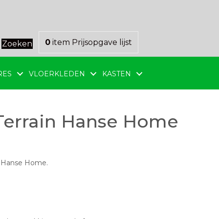
0
item
Prijsopgave lijst
Zoeken
RES
VLOERKLEDEN
KASTEN
Terrain Hanse Home
rk Hanse Home.