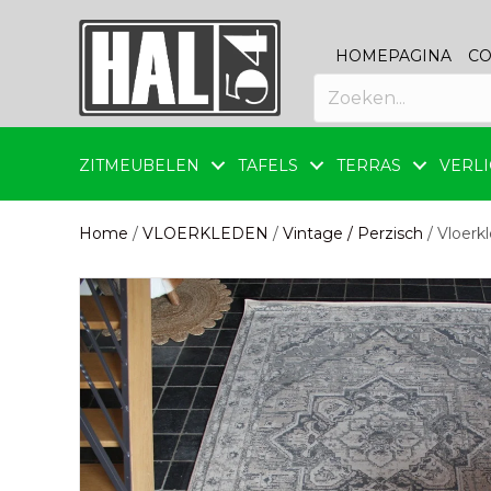
HOMEPAGINA
CO
ZITMEUBELEN
TAFELS
TERRAS
VERLI
Home
/
VLOERKLEDEN
/
Vintage / Perzisch
/ Vloerk