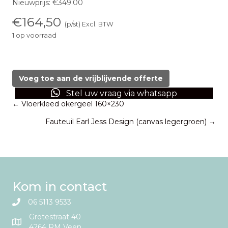
Nieuwprijs: €349.00
€
164,50
(p/st) Excl. BTW
1 op voorraad
Vloerkleed
Luisa
bloemen
Voeg toe aan de vrijblijvende offerte
155x230
Stel uw vraag via whatsapp
aantal
Posts
← Vloerkleed okergeel 160×230
Fauteuil Earl Jess Design (canvas legergroen) →
navigation
Kom in contact
06 5113 9533
Grotestraat 40
4264 RM Veen