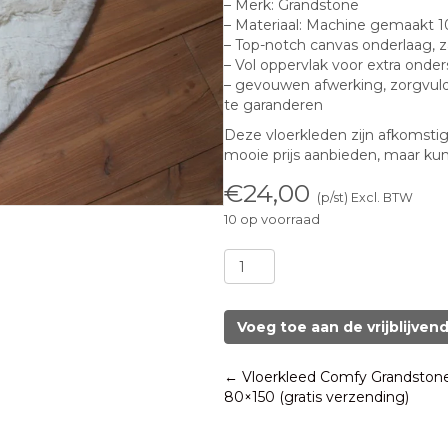
– Merk: Grandstone
– Materiaal: Machine gemaakt 10
– Top-notch canvas onderlaag, 
– Vol oppervlak voor extra onde
– gevouwen afwerking, zorgvul
te garanderen
Deze vloerkleden zijn afkomstig 
mooie prijs aanbieden, maar ku
€
24,00
(p/st) Excl. BTW
10 op voorraad
Vloerkleed
Comfy
Grandstone
Hartvorm
Voeg toe aan de vrijblijven
creme
(gratis
Posts
← Vloerkleed Comfy Grandston
verzending)
80×150 (gratis verzending)
aantal
navigation