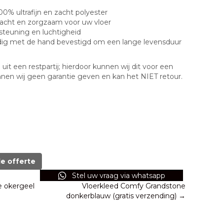
0% ultrafijn en zacht polyester
zacht en zorgzaam voor uw vloer
rsteuning en luchtigheid
dig met de hand bevestigd om een lange levensduur
uit een restpartij; hierdoor kunnen wij dit voor een
nnen wij geen garantie geven en kan het NIET retour.
de offerte
Stel uw vraag via whatsapp
e okergeel
Vloerkleed Comfy Grandstone
donkerblauw (gratis verzending) →