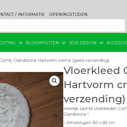
NTACT / INFORMATIE
OPENINGSTIJDEN
CHTING
BLOEMPOTTEN
JESS DESIGN
ACCESOI
 Comfy Grandstone Hartvorm creme (gratis verzending)
Vloerkleed
Hartvorm cr
verzending)
Heerlijk zachte vloerkleden Co
Grandstone !
– Afmetingen: 80 x 85 cm.