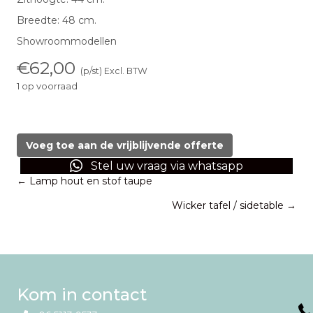
Breedte: 48 cm.
Showroommodellen
€
62,00
(p/st) Excl. BTW
1 op voorraad
Terrasstoel
aluminium
met
Voeg toe aan de vrijblijvende offerte
armleuning
Stel uw vraag via whatsapp
(set
Posts
← Lamp hout en stof taupe
van
3)
Wicker tafel / sidetable →
navigation
aantal
Kom in contact