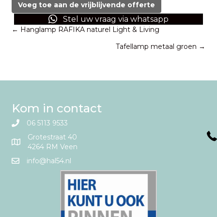
rood
Voeg toe aan de vrijblijvende offerte
aantal
Stel uw vraag via whatsapp
Posts
← Hanglamp RAFIKA naturel Light & Living
Tafellamp metaal groen →
navigation
Kom in contact
06 5113 9533
Grotestraat 40
4264 RM Veen
info@hal54.nl