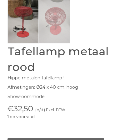
Tafellamp metaal
rood
Hippe metalen tafellamp !
Afmetingen: Ø24 x 40 cm. hoog
Showroommodel
€
32,50
(p/st) Excl. BTW
1 op voorraad
Tafellamp
metaal