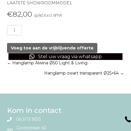
LAATSTE SHOWROOMMODEL
€
82,00
(p/st) Excl. BTW
Tafellamp
Light
&
Living
Voeg toe aan de vrijblijvende offerte
Tossa
Stel uw vraag via whatsapp
aantal
Posts
← Hanglamp Alwina Ø50 Light & Living
Hanglamp zwart transparant Ø25×64 →
navigation
Kom in contact
06 5113 9533
Grotestraat 40