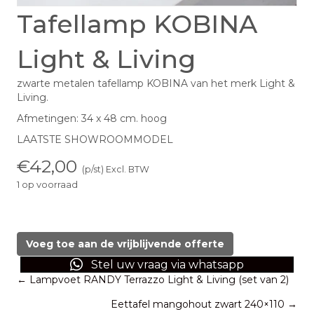
Tafellamp KOBINA
Light & Living
zwarte metalen tafellamp KOBINA van het merk Light &
Living.
Afmetingen: 34 x 48 cm. hoog
LAATSTE SHOWROOMMODEL
€
42,00
(p/st) Excl. BTW
1 op voorraad
Tafellamp
KOBINA
Light
Voeg toe aan de vrijblijvende offerte
&
Stel uw vraag via whatsapp
Living
Posts
← Lampvoet RANDY Terrazzo Light & Living (set van 2)
aantal
Eettafel mangohout zwart 240×110 →