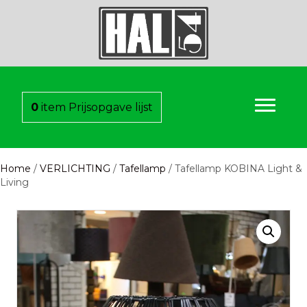
0
item
Prijsopgave lijst
Home
/
VERLICHTING
/
Tafellamp
/ Tafellamp KOBINA Light &
Living