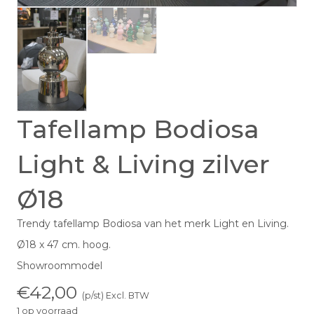
Tafellamp Bodiosa
Light & Living zilver
Ø18
Trendy tafellamp Bodiosa van het merk Light en Living.
Ø18 x 47 cm. hoog.
Showroommodel
€
42,00
(p/st) Excl. BTW
1 op voorraad