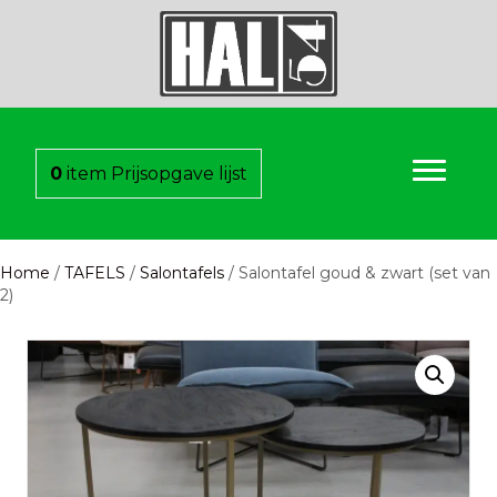
0
item
Prijsopgave lijst
Home
/
TAFELS
/
Salontafels
/ Salontafel goud & zwart (set van
2)