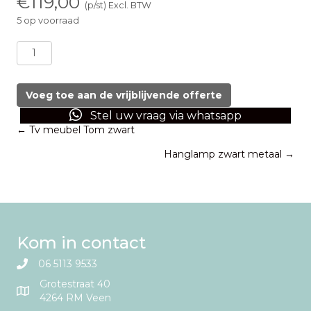
€
119,00
(p/st) Excl. BTW
5 op voorraad
Salontafel
goud
&
zwart
Voeg toe aan de vrijblijvende offerte
(set
Stel uw vraag via whatsapp
van
Posts
← Tv meubel Tom zwart
2)
aantal
Hanglamp zwart metaal →
navigation
Kom in contact
06 5113 9533
Grotestraat 40
4264 RM Veen