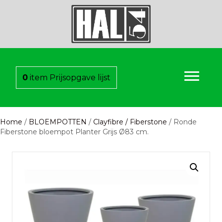
0
item
Prijsopgave lijst
Home
/
BLOEMPOTTEN
/
Clayfibre / Fiberstone
/ Ronde
Fiberstone bloempot Planter Grijs Ø83 cm.