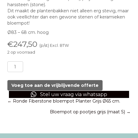
harssteen (stone).
Dit maakt de plantenbakken niet alleen erg stevig, maar
ook veellichter dan een gewone stenen of keramieken
bloempot!
Ø83 – 68 cm. hoog
€
247,50
(p/st) Excl. BTW
2 op voorraad
Ronde
Fiberstone
bloempot
Planter
Voeg toe aan de vrijblijvende offerte
Grijs
Stel uw vraag via whatsapp
Ø83
Posts
← Ronde Fiberstone bloempot Planter Grijs Ø65 cm.
cm.
aantal
Bloempot op pootjes grijs (maat S) →
navigation