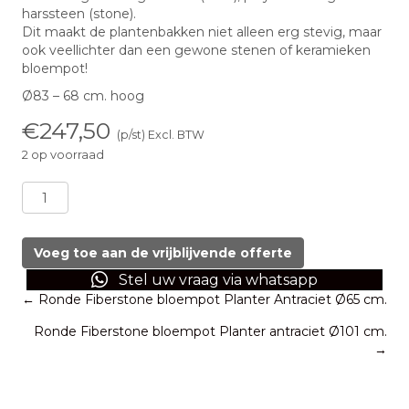
harssteen (stone).
Dit maakt de plantenbakken niet alleen erg stevig, maar
ook veellichter dan een gewone stenen of keramieken
bloempot!
Ø83 – 68 cm. hoog
€
247,50
(p/st) Excl. BTW
2 op voorraad
Ronde
Fiberstone
bloempot
Planter
Voeg toe aan de vrijblijvende offerte
antraciet
Stel uw vraag via whatsapp
Ø83
Posts
← Ronde Fiberstone bloempot Planter Antraciet Ø65 cm.
cm.
aantal
Ronde Fiberstone bloempot Planter antraciet Ø101 cm.
navigation
→