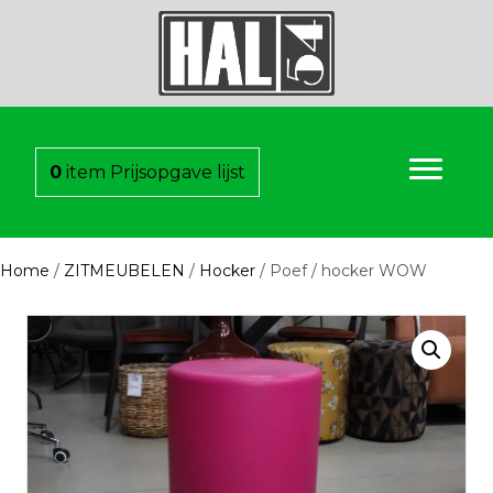
0
item
Prijsopgave lijst
Home
/
ZITMEUBELEN
/
Hocker
/ Poef / hocker WOW