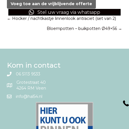
hocker
Voeg toe aan de vrijblijvende offerte
WOW
Stel uw vraag via whatsapp
aantal
Posts
← Hocker / nachtkastje linnenlook antraciet (set van 2)
Bloempotten – buikpotten Ø49×56 →
navigation
Kom in contact
06 5113 9533
Grotestraat 40
4264 RM Veen
info@hal54.nl