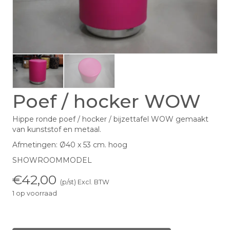
Poef / hocker WOW
Hippe ronde poef / hocker / bijzettafel WOW gemaakt
van kunststof en metaal.
Afmetingen: Ø40 x 53 cm. hoog
SHOWROOMMODEL
€
42,00
(p/st) Excl. BTW
1 op voorraad
Poef
/