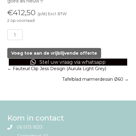
goed als nieuw !!!
€
412,50
(p/st) Excl. BTW
2 op voorraad
Loungebank:
aluminium
-
acaciahout
Voeg toe aan de vrijblijvende offerte
-
Stel uw vraag via whatsapp
stof
Posts
← Fauteuil Clip Jess Design (Aurula Light Grey)
aantal
Tafelblad marmerdessin Ø60 →
navigation
Kom in contact
06 5113 9533
Grotestraat 40