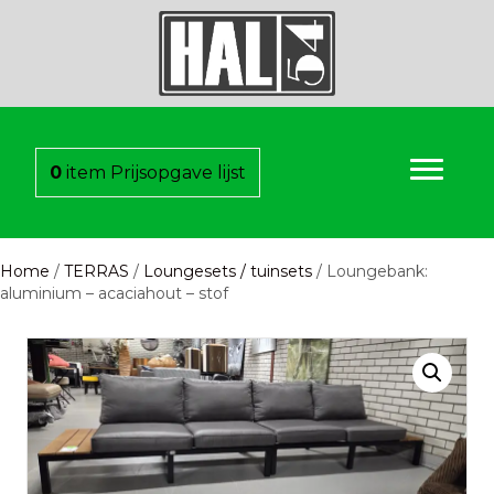
0
item
Prijsopgave lijst
Home
/
TERRAS
/
Loungesets / tuinsets
/ Loungebank:
aluminium – acaciahout – stof