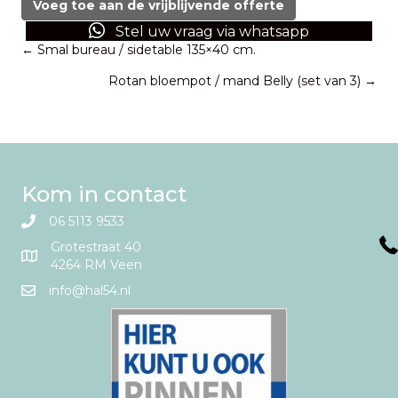
Voeg toe aan de vrijblijvende offerte
&
Stel uw vraag via whatsapp
Living
Posts
← Smal bureau / sidetable 135×40 cm.
rotan
aantal
Rotan bloempot / mand Belly (set van 3) →
navigation
Kom in contact
06 5113 9533
Grotestraat 40
4264 RM Veen
info@hal54.nl