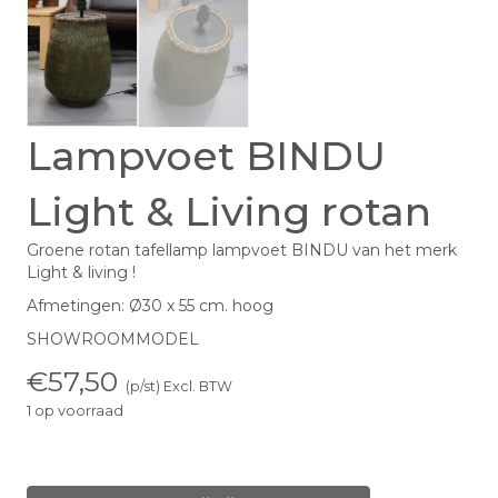
Lampvoet BINDU
Light & Living rotan
Groene rotan tafellamp lampvoet BINDU van het merk
Light & living !
Afmetingen: Ø30 x 55 cm. hoog
SHOWROOMMODEL
€
57,50
(p/st) Excl. BTW
1 op voorraad
Lampvoet
BINDU
Light