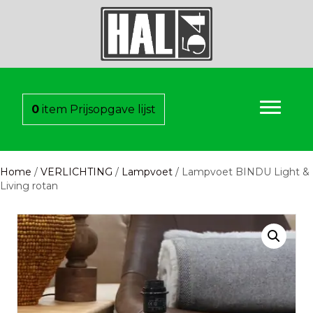
0
item
Prijsopgave lijst
Home
/
VERLICHTING
/
Lampvoet
/ Lampvoet BINDU Light &
Living rotan