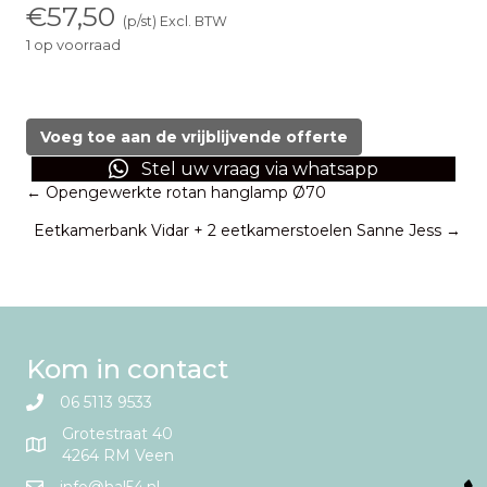
€
57,50
(p/st) Excl. BTW
1 op voorraad
(klap)tafel
140x70
cm.
Voeg toe aan de vrijblijvende offerte
aantal
Stel uw vraag via whatsapp
Posts
← Opengewerkte rotan hanglamp Ø70
Eetkamerbank Vidar + 2 eetkamerstoelen Sanne Jess →
navigation
Kom in contact
06 5113 9533
Grotestraat 40
4264 RM Veen
info@hal54.nl