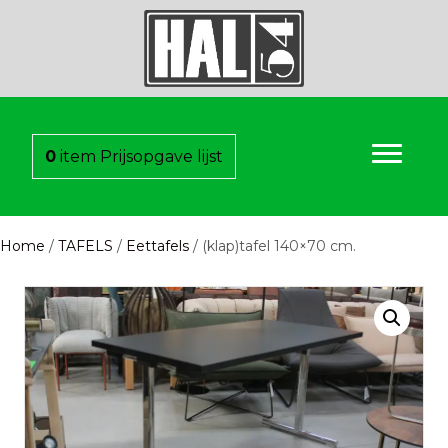
0
item
Prijsopgave lijst
Home
/
TAFELS
/
Eettafels
/ (klap)tafel 140×70 cm.