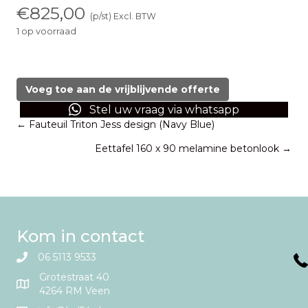
€
825,00
(p/st) Excl. BTW
1 op voorraad
Kare
design
schilderij
Voeg toe aan de vrijblijvende offerte
aantal
Stel uw vraag via whatsapp
Posts
← Fauteuil Triton Jess design (Navy Blue)
Eettafel 160 x 90 melamine betonlook →
navigation
Kom in contact
06 5113 9533
Grotestraat 40
4264 RM Veen