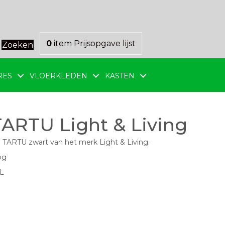
0
item
Prijsopgave lijst
Zoeken
RES
VLOERKLEDEN
KASTEN
ARTU Light & Living
ARTU zwart van het merk Light & Living.
og
L