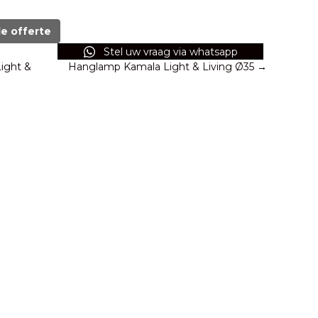
de offerte
Stel uw vraag via whatsapp
ight &
Hanglamp Kamala Light & Living Ø35 →