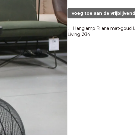
TARTU
Light
Voeg toe aan de vrijblijven
&
Living
Posts
← Hanglamp Rilana mat-goud L
aantal
Living Ø34
navigation