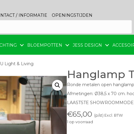
NTACT / INFORMATIE
OPENINGSTIJDEN
CHTING
BLOEMPOTTEN
JESS DESIGN
ACCESOI
 Light & Living
Hanglamp T
Ronde metalen open hanglamp T
Afmetingen: Ø38,5 x 70 cm. ho
LAASTSTE SHOWROOMMODE
€
65,00
(p/st) Excl. BTW
1 op voorraad
Hanglamp