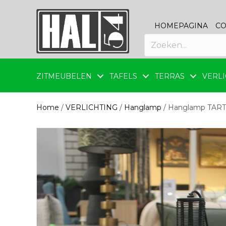
HOMEPAGINA
CO
ZITMEUBELEN
TAFELS
TERRAS
VERLI
Home
/
VERLICHTING
/
Hanglamp
/ Hanglamp TARTU