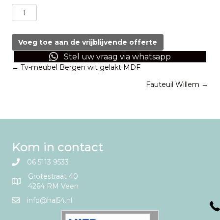
Hanglamp
Ledero
zwart
aantal
Voeg toe aan de vrijblijvende offerte
Stel uw vraag via whatsapp
Posts
← Tv-meubel Bergen wit gelakt MDF
Fauteuil Willem →
navigation
Kom in contact
06 5113 9533
Grotestraat 40
4264 RM Veen
info@hal54.nl