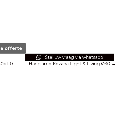
de offerte
Stel uw vraag via whatsapp
40×110
Hanglamp Kozana Light & Living Ø30 →