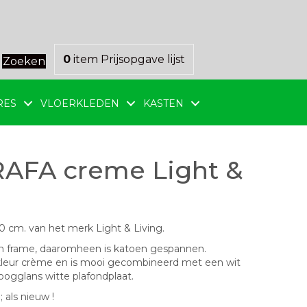
0
item
Prijsopgave lijst
Zoeken
RES
VLOERKLEDEN
KASTEN
AFA creme Light &
cm. van het merk Light & Living.
 frame, daaromheen is katoen gespannen.
 kleur crème en is mooi gecombineerd met een wit
ogglans witte plafondplaat.
als nieuw !