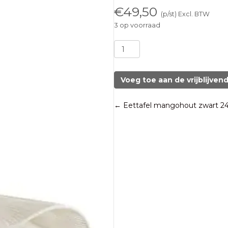
€
49,50
(p/st) Excl. BTW
3 op voorraad
Hanglamp
RAFA
creme
Light
Voeg toe aan de vrijblijven
&
Living
Posts
← Eettafel mangohout zwart 2
Ø50
aantal
navigation