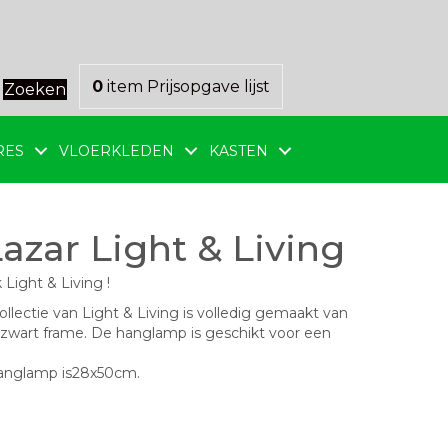
0
item
Prijsopgave lijst
Zoeken
RES
VLOERKLEDEN
KASTEN
zar Light & Living
ight & Living !
lectie van Light & Living is volledig gemaakt van
 zwart frame. De hanglamp is geschikt voor een
hanglamp is28x50cm.