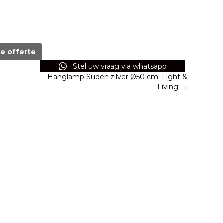
de offerte
Stel uw vraag via whatsapp
0
Hanglamp Suden zilver Ø50 cm. Light &
Living →