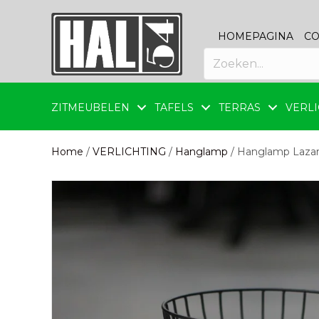
HOMEPAGINA
CO
ZITMEUBELEN
TAFELS
TERRAS
VERLI
Home
/
VERLICHTING
/
Hanglamp
/ Hanglamp Lazar 