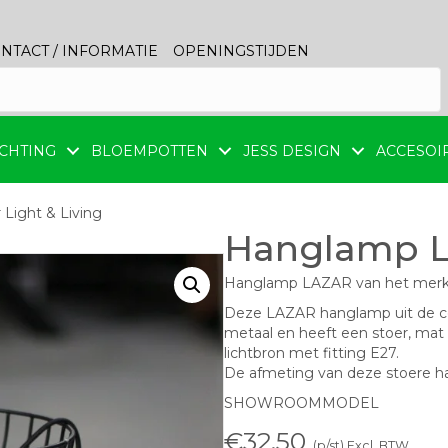
NTACT / INFORMATIE
OPENINGSTIJDEN
CHTING
BLOEMPOTTEN
JESS DESIGN
ACCESOI
Light & Living
Hanglamp La
Hanglamp LAZAR van het merk L
Deze LAZAR hanglamp uit de col
metaal en heeft een stoer, mat
lichtbron met fitting E27.
De afmeting van deze stoere 
SHOWROOMMODEL
€
32,50
(p/st) Excl. BTW