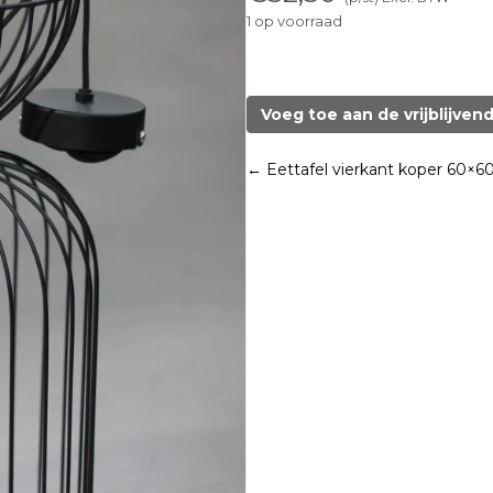
1 op voorraad
Hanglamp
Lazar
Light
Voeg toe aan de vrijblijven
&
Living
Posts
← Eettafel vierkant koper 60×6
aantal
navigation