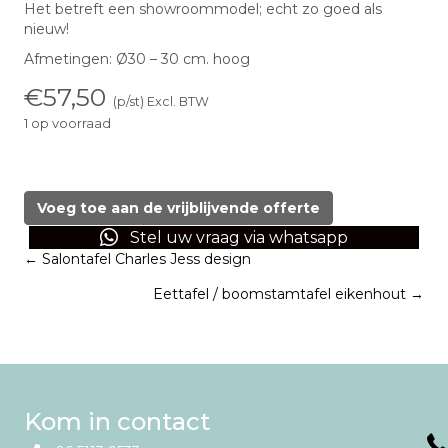
Het betreft een showroommodel; echt zo goed als
nieuw!
Afmetingen: Ø30 – 30 cm. hoog
€
57,50
(p/st) Excl. BTW
1 op voorraad
Hanglamp
Halle
beton
Voeg toe aan de vrijblijvende offerte
aantal
Stel uw vraag via whatsapp
Posts
← Salontafel Charles Jess design
Eettafel / boomstamtafel eikenhout →
navigation
Kom in contact