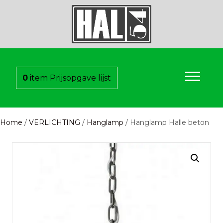
0
item
Prijsopgave lijst
Home
/
VERLICHTING
/
Hanglamp
/ Hanglamp Halle beton