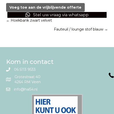
glas
Burgundy
Voeg toe aan de vrijblijvende offerte
aantal
Stel uw vraag via whatsapp
Posts
← Hoekbank zwart velvet
Fauteuil / lounge stof blauw →
navigation
Kom in contact
06 5113 9533
Grotestraat 40
4264 RM Veen
info@hal54.nl