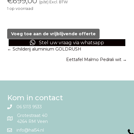
€
699,00
(p/st) Excl. BTW
1 op voorraad
Eettafel
rond
Ø150
Voeg toe aan de vrijblijvende offerte
cm.
Stel uw vraag via whatsapp
eikenhout
Posts
← Schilderij aluminium GOLDRUSH
aantal
Eettafel Malmo Pedrali wit →
navigation
Kom in contact
06 5113 9533
Grotestraat 40
4264 RM Veen
info@hal54.nl