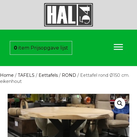
0
item
Prijsopgave lijst
Home
/
TAFELS
/
Eettafels
/
ROND
/ Eettafel rond Ø150 cm.
eikenhout