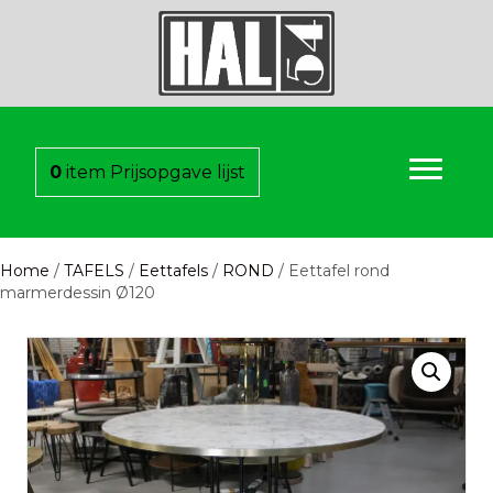
0
item
Prijsopgave lijst
Home
/
TAFELS
/
Eettafels
/
ROND
/ Eettafel rond
marmerdessin Ø120