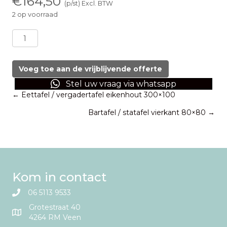
€
164,50
(p/st) Excl. BTW
2 op voorraad
Eettafel
rond
marmerdessin
Ø120
Voeg toe aan de vrijblijvende offerte
aantal
Stel uw vraag via whatsapp
Posts
← Eettafel / vergadertafel eikenhout 300×100
Bartafel / statafel vierkant 80×80 →
navigation
Kom in contact
06 5113 9533
Grotestraat 40
4264 RM Veen