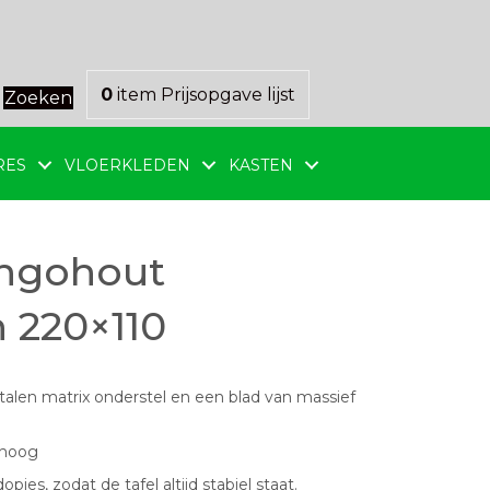
0
item
Prijsopgave lijst
Zoeken
RES
VLOERKLEDEN
KASTEN
angohout
 220×110
alen matrix onderstel en een blad van massief
 hoog
pjes, zodat de tafel altijd stabiel staat.