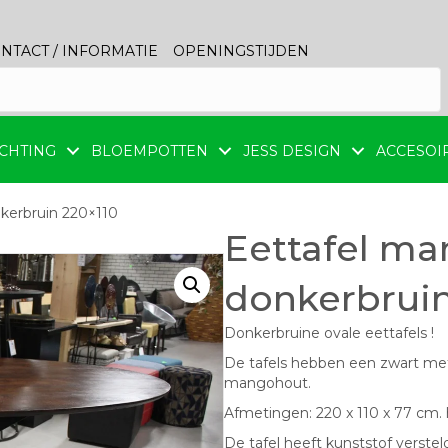
NTACT / INFORMATIE
OPENINGSTIJDEN
CHTING
BLOEMPOTTEN
JESS DESIGN
ACCESOI
kerbruin 220×110
Eettafel m
donkerbruin
Donkerbruine ovale eettafels !
De tafels hebben een zwart met
mangohout.
Afmetingen: 220 x 110 x 77 cm.
De tafel heeft kunststof versteldo