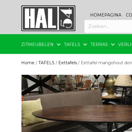
HOMEPAGINA
CO
ZITMEUBELEN
TAFELS
TERRAS
VERLI
Home
/
TAFELS
/
Eettafels
/ Eettafel mangohout don