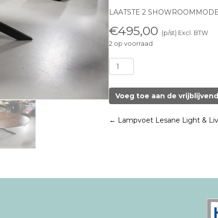
LAATSTE 2 SHOWROOMMOD
€
495,00
(p/st) Excl. BTW
2 op voorraad
Eettafel
mangohout
donkerbruin
220x110
Voeg toe aan de vrijblijven
aantal
Posts
← Lampvoet Lesane Light & Liv
navigation