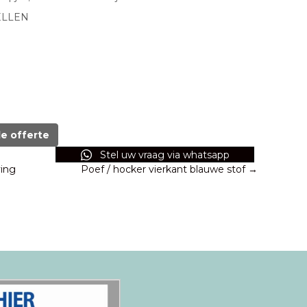
ELLEN
de offerte
Stel uw vraag via whatsapp
ing
Poef / hocker vierkant blauwe stof →