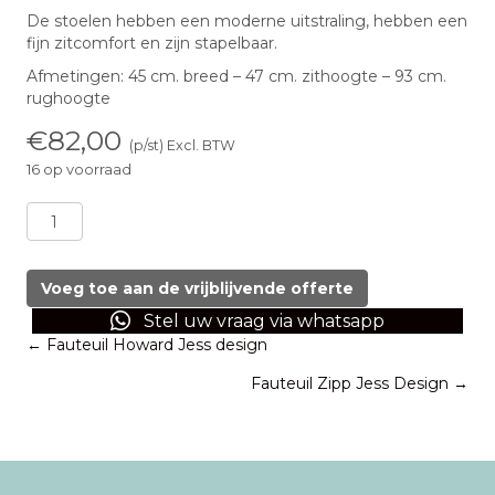
De stoelen hebben een moderne uitstraling, hebben een
fijn zitcomfort en zijn stapelbaar.
Afmetingen: 45 cm. breed – 47 cm. zithoogte – 93 cm.
rughoogte
€
82,00
(p/st) Excl. BTW
16 op voorraad
Eetkamerstoel
wit
kunstleer
aantal
Voeg toe aan de vrijblijvende offerte
Stel uw vraag via whatsapp
Posts
← Fauteuil Howard Jess design
Fauteuil Zipp Jess Design →
navigation