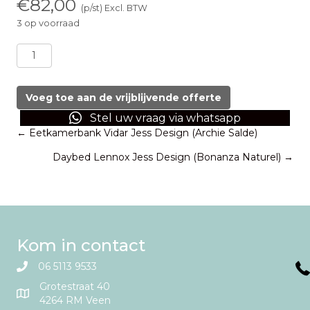
€
82,00
(p/st) Excl. BTW
3 op voorraad
Eetkamerstoel
velvet
groen
aantal
Voeg toe aan de vrijblijvende offerte
Stel uw vraag via whatsapp
Posts
← Eetkamerbank Vidar Jess Design (Archie Salde)
Daybed Lennox Jess Design (Bonanza Naturel) →
navigation
Kom in contact
06 5113 9533
Grotestraat 40
4264 RM Veen