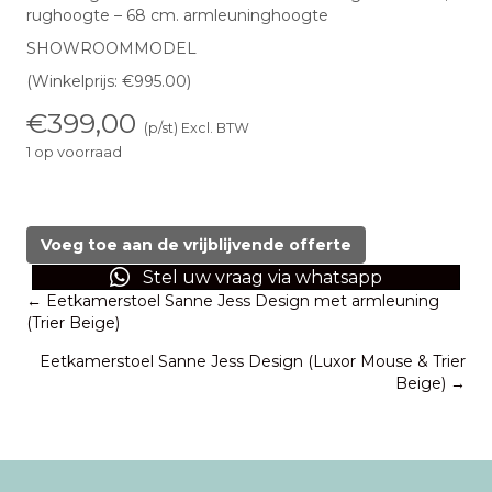
rughoogte – 68 cm. armleuninghoogte
SHOWROOMMODEL
(Winkelprijs: €995.00)
€
399,00
(p/st) Excl. BTW
1 op voorraad
Eetkamerstoel
Sanne
Jess
Voeg toe aan de vrijblijvende offerte
Design
Stel uw vraag via whatsapp
Swivel
Posts
← Eetkamerstoel Sanne Jess Design met armleuning
(Luxor
(Trier Beige)
Mouse)
navigation
aantal
Eetkamerstoel Sanne Jess Design (Luxor Mouse & Trier
Beige) →