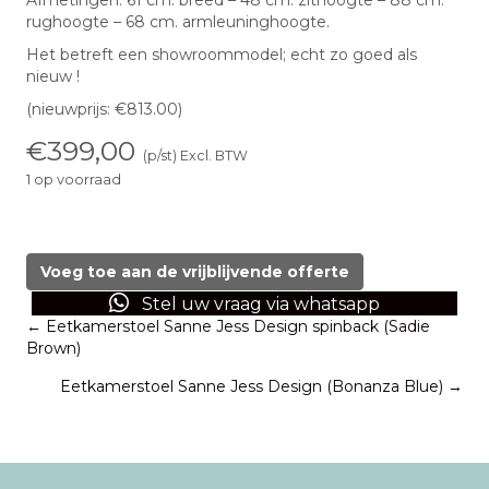
rughoogte – 68 cm. armleuninghoogte.
Het betreft een showroommodel; echt zo goed als
nieuw !
(nieuwprijs: €813.00)
€
399,00
(p/st) Excl. BTW
1 op voorraad
Eetkamerstoel
Sanne
Jess
Voeg toe aan de vrijblijvende offerte
Design
Stel uw vraag via whatsapp
(Bonanza
Posts
← Eetkamerstoel Sanne Jess Design spinback (Sadie
Beige)
Brown)
aantal
navigation
Eetkamerstoel Sanne Jess Design (Bonanza Blue) →