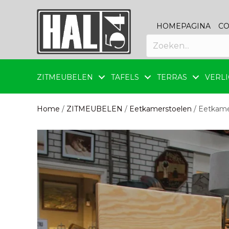
HOMEPAGINA
CO
ZITMEUBELEN
TAFELS
TERRAS
VERLI
Home
/
ZITMEUBELEN
/
Eetkamerstoelen
/ Eetkamer