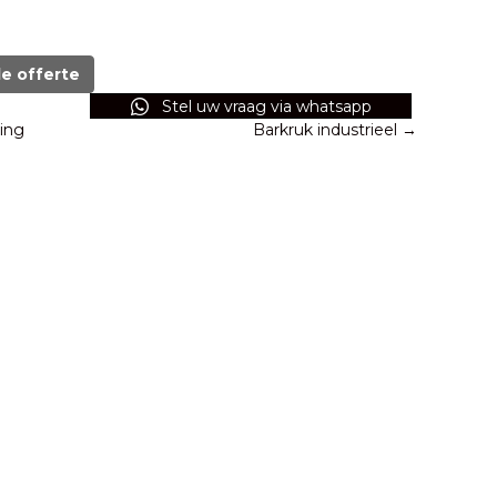
de offerte
Stel uw vraag via whatsapp
ing
Barkruk industrieel →