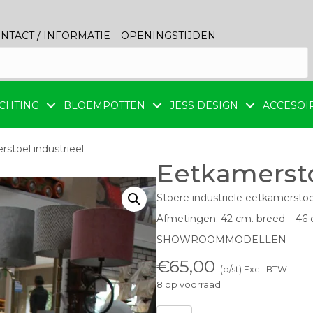
NTACT / INFORMATIE
OPENINGSTIJDEN
CHTING
BLOEMPOTTEN
JESS DESIGN
ACCESOI
stoel industrieel
Eetkamersto
Stoere industriele eetkamerstoe
Afmetingen: 42 cm. breed – 46 
SHOWROOMMODELLEN
€
65,00
(p/st) Excl. BTW
8 op voorraad
Eetkamerstoel