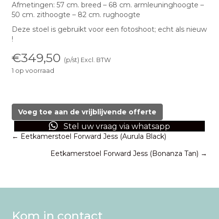
Afmetingen: 57 cm. breed – 68 cm. armleuninghoogte –
50 cm. zithoogte – 82 cm. rughoogte
Deze stoel is gebruikt voor een fotoshoot; echt als nieuw
!
€
349,50
(p/st) Excl. BTW
1 op voorraad
Eetkamerstoel
Forward
Jess
Voeg toe aan de vrijblijvende offerte
(Sadie
Stel uw vraag via whatsapp
Olive)
Posts
← Eetkamerstoel Forward Jess (Aurula Black)
aantal
Eetkamerstoel Forward Jess (Bonanza Tan) →
navigation
Kom in contact